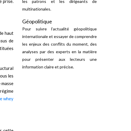
 prise.
les patrons et les dirigeants de
multinationales.
Géopolitique
Pour suivre l’actualité géopolitique
de haut
internationale et essayer de comprendre
ssus de
les enjeux des conflits du moment, des
tituées
analyses par des experts en la matière
pour présenter aux lecteurs une
information claire et précise.
uctural
tous les
de masse
n régime
de whey
r cette