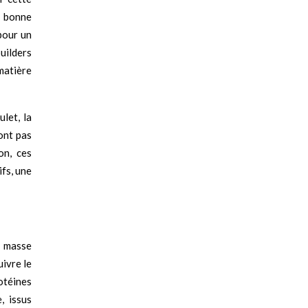
a bonne
pour un
uilders
 matière
let, la
sont pas
on, ces
fs, une
e masse
uivre le
rotéines
, issus