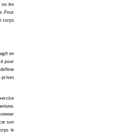
 ou les
me. Pour
le corps
’agit en
té pour
 définie
 prises
xercice
ganisme.
onsommer
car son
orps le