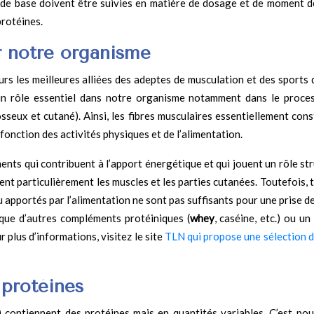
s de base doivent être suivies en matière de dosage et de moment de
protéines.
r notre organisme
urs les meilleures alliées des adeptes de musculation et des sports 
 un rôle essentiel dans notre organisme notamment dans le proce
sseux et cutané). Ainsi, les fibres musculaires essentiellement cons
fonction des activités physiques et de l’alimentation.
nts qui contribuent à l’apport énergétique et qui jouent un rôle str
lent particulièrement les muscles et les parties cutanées. Toutefois, 
u apportés par l’alimentation ne sont pas suffisants pour une prise 
 que d’autres compléments protéiniques (
whey
, caséine, etc.) ou u
 plus d’informations, visitez le site
TLN qui propose une sélection 
 protéines
) contiennent des protéines mais en quantités variables. C’est pou