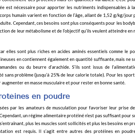
fiée est nécessaire pour apporter les nutriments indispensables à l
corps humain varient en fonction de l’âge, allant de 1,52 g/kg/jour 
 adulte. Cependant, ces besoins sont plus conséquents pour les bodyb
ction de leur métabolisme et de l’objectif qu’ils veulent atteindre en
ar elles sont plus riches en acides aminés essentiels comme le pou
gumineuses en contiennent également en quantité suffisante, mais ne 
amandes ou du beurre d’arachide. S’ils sont issus de l’alimentati
 sans problème (jusqu’à 25% de leur calorie totale). Pour les sporti
ur augmenter en masse musculaire et pour rester en bonne santé.
protéines en poudre
isées par les amateurs de musculation pour favoriser leur prise d
. Cependant, un régime alimentaire protéiné n’est pas suffisant pour s
s’entraînant, plus les muscles sont sollicités et plus les besoins en p
tation est requis. Il s’agit entre autres des protéines en poudre