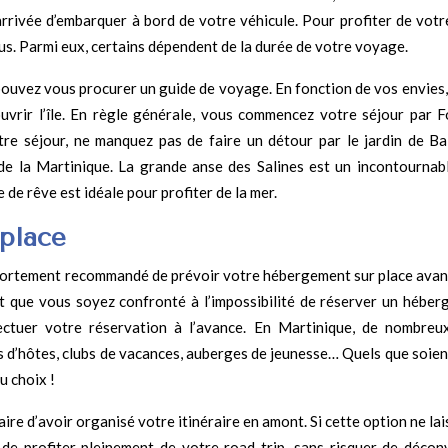
rivée d’embarquer à bord de votre véhicule. Pour profiter de votr
ous. Parmi eux, certains dépendent de la durée de votre voyage.
 pouvez vous procurer un guide de voyage. En fonction de vos envies,
ouvrir l’île. En règle générale, vous commencez votre séjour par F
tre séjour, ne manquez pas de faire un détour par le jardin de Bal
 de la Martinique. La grande anse des Salines est un incontournab
 de rêve est idéale pour profiter de la mer.
 place
st fortement recommandé de prévoir votre hébergement sur place avan
eut que vous soyez confronté à l’impossibilité de réserver un héber
ffectuer votre réservation à l’avance. En Martinique, de nombreu
s d’hôtes, clubs de vacances, auberges de jeunesse… Quels que soien
u choix !
ire d’avoir organisé votre itinéraire en amont. Si cette option ne la
 de profiter pleinement de votre road-trip, sans risquer de décon