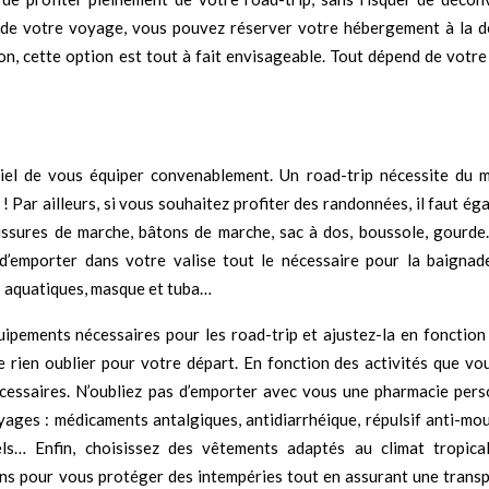
rs de votre voyage, vous pouvez réserver votre hébergement à la d
n, cette option est tout à fait envisageable. Tout dépend de votre 
iel de vous équiper convenablement. Un road-trip nécessite du m
 ! Par ailleurs, si vous souhaitez profiter des randonnées, il faut é
aussures de marche, bâtons de marche, sac à dos, boussole, gourd
 d’emporter dans votre valise tout le nécessaire pour la baignad
es aquatiques, masque et tuba…
uipements nécessaires pour les road-trip et ajustez-la en fonction
 rien oublier pour votre départ. En fonction des activités que vo
cessaires. N’oubliez pas d’emporter avec vous une pharmacie pers
yages : médicaments antalgiques, antidiarrhéique, répulsif anti-mou
els… Enfin, choisissez des vêtements adaptés au climat tropica
fins pour vous protéger des intempéries tout en assurant une transp