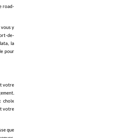
e road-
 vous y
ort-de-
ata, la
le pour
t votre
gement.
x choix
t votre
isse que
venues.