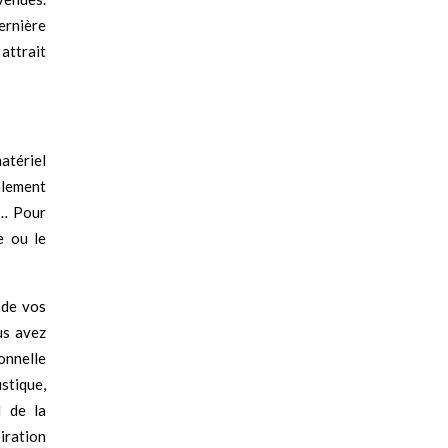
ernière
attrait
atériel
galement
e… Pour
e ou le
 de vos
us avez
onnelle
stique,
l de la
iration