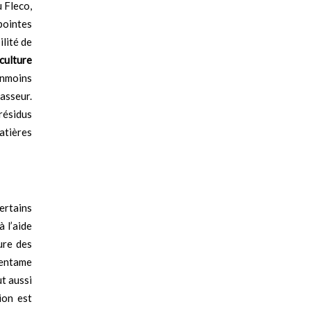
u Fleco,
pointes
ilité de
culture
anmoins
casseur.
résidus
atières
ertains
à l’aide
ture des
l’entame
ut aussi
ion est