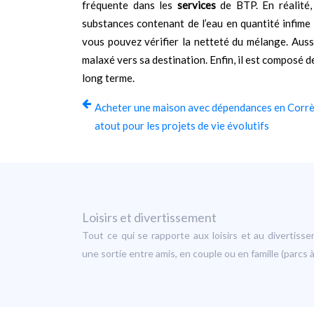
fréquente dans les
services
de BTP. En réalité,
substances contenant de l’eau en quantité infime 
vous pouvez vérifier la netteté du mélange. Aussi
malaxé vers sa destination. Enfin, il est composé d
long terme.
Acheter une maison avec dépendances en Corrè
atout pour les projets de vie évolutifs
Loisirs et divertissement
Tout ce qui se rapporte aux loisirs et au divertis
une sortie entre amis, en couple ou en famille (parc