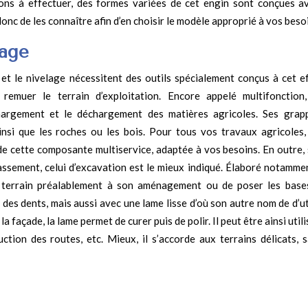
ions à effectuer, des formes variées de cet engin sont conçues a
donc de les connaître afin d’en choisir le modèle approprié à vos beso
yage
 et le nivelage nécessitent des outils spécialement conçus à cet ef
 remuer le terrain d’exploitation. Encore appelé multifonction,
argement et le déchargement des matières agricoles. Ses grapp
ainsi que les roches ou les bois. Pour tous vos travaux agricoles, 
 cette composante multiservice, adaptée à vos besoins. En outre, 
ssement, celui d’excavation est le mieux indiqué. Élaboré notamme
e terrain préalablement à son aménagement ou de poser les base
 des dents, mais aussi avec une lame lisse d’où son autre nom de d’ut
a façade, la lame permet de curer puis de polir. Il peut être ainsi util
uction des routes, etc. Mieux, il s’accorde aux terrains délicats, s