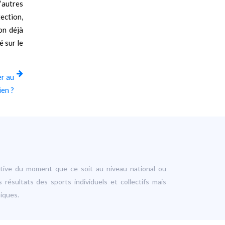
’autres
ection,
on déjà
é sur le
er au
ien ?
ortive du moment que ce soit au niveau national ou
s résultats des sports individuels et collectifs mais
niques.