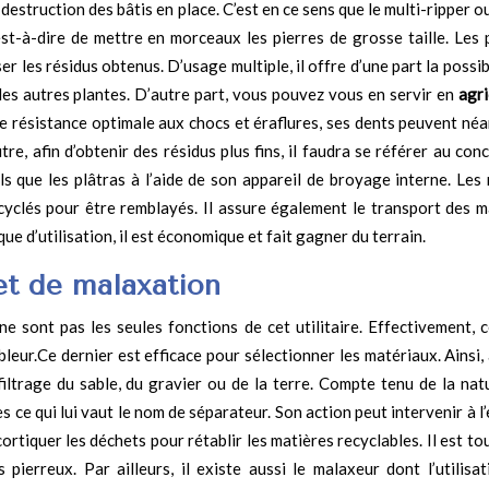
destruction des bâtis en place. C’est en ce sens que le multi-ripper o
est-à-dire de mettre en morceaux les pierres de grosse taille. Les 
r les résidus obtenus. D’usage multiple, il offre d’une part la possib
 les autres plantes. D’autre part, vous pouvez vous en servir en
agri
ne résistance optimale aux chocs et éraflures, ses dents peuvent né
tre, afin d’obtenir des résidus plus fins, il faudra se référer au con
s que les plâtras à l’aide de son appareil de broyage interne. Les 
ecyclés pour être remblayés. Il assure également le transport des m
ue d’utilisation, il est économique et fait gagner du terrain.
et de malaxation
 sont pas les seules fonctions de cet utilitaire. Effectivement, c
bleur.Ce dernier est efficace pour sélectionner les matériaux. Ainsi, 
e filtrage du sable, du gravier ou de la terre. Compte tenu de la na
es ce qui lui vaut le nom de séparateur. Son action peut intervenir à 
ortiquer les déchets pour rétablir les matières recyclables. Il est to
pierreux. Par ailleurs, il existe aussi le malaxeur dont l’utilisat