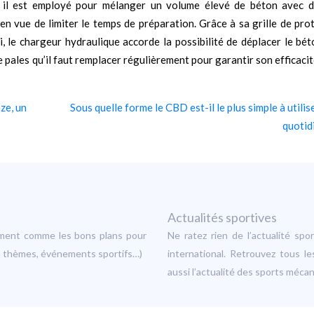
 il est employé pour mélanger un volume élevé de béton avec d
en vue de limiter le temps de préparation. Grâce à sa grille de prot
, le chargeur hydraulique accorde la possibilité de déplacer le bét
e pales qu’il faut remplacer régulièrement pour garantir son efficacit
ze, un
Sous quelle forme le CBD est-il le plus simple à utilis
quotid
Actualités sportives
sement comme les bons plans pour
Ne ratez rien de l’actualité sp
s à thèmes, événements sportifs…)
international. Retrouvez tous le
aussi l’actualité des sports méca