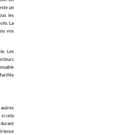
reste un
ous les
cès. La
 ou vos
le. Les
ecteurs
ensable
facilite
 autres
si cela
 durant
érience