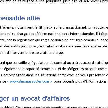
res afin de faire face à une poursuite judiciaire et aux divers pr
pensable allié
férents, notamment le litigieux et le transactionnel. Un avocat e
ant qui se charge des affaires nationales et internationales. Il fait p
été, car la législation qui régit ce domaine est très complexe, néce
ser des audits juridiques, de traiter les dossiers avec les sociétés, de
maine d’intervention reste vraiment large.
ant que conseiller, négociateur de contrat ou autres accords, ainsi 
ssède également la capacité d’examiner et de rédiger les accords com
vous accompagner dans les situations complexes et vous présenter 
 site
« www.simonassocies.com »
pour obtenir plus d’informations 
er un avocat d’affaires
ranchise
? C’est pour prendre en premier lieu une mesure de prévent