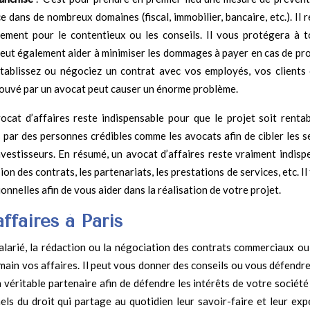
 dans de nombreux domaines (fiscal, immobilier, bancaire, etc.). Il 
alement pour le contentieux ou les conseils. Il vous protégera à t
 peut également aider à minimiser les dommages à payer en cas de pro
établissez ou négociez un contrat avec vos employés, vos clients
rouvé par un avocat peut causer un énorme problème.
cat d’affaires reste indispensable pour que le projet soit rentab
 par des personnes crédibles comme les avocats afin de cibler les s
investisseurs. En résumé, un avocat d’affaires reste vraiment indisp
des contrats, les partenariats, les prestations de services, etc. Il 
onnelles afin de vous aider dans la réalisation de votre projet.
ffaires à Paris
alarié, la rédaction ou la négociation des contrats commerciaux ou
ain vos affaires. Il peut vous donner des conseils ou vous défendre 
 véritable partenaire afin de défendre les intérêts de votre société
ls du droit qui partage au quotidien leur savoir-faire et leur exp