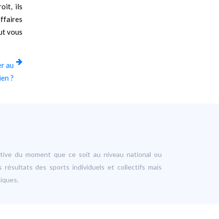
it, ils
affaires
eut vous
er au
ien ?
ortive du moment que ce soit au niveau national ou
s résultats des sports individuels et collectifs mais
niques.