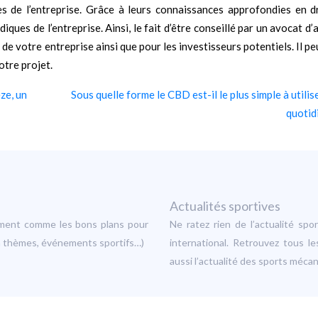
s de l’entreprise. Grâce à leurs connaissances approfondies en dro
ques de l’entreprise. Ainsi, le fait d’être conseillé par un avocat d’
de votre entreprise ainsi que pour les investisseurs potentiels. Il p
votre projet.
ze, un
Sous quelle forme le CBD est-il le plus simple à utilis
quotid
Actualités sportives
sement comme les bons plans pour
Ne ratez rien de l’actualité sp
s à thèmes, événements sportifs…)
international. Retrouvez tous le
aussi l’actualité des sports méca
Plan du site