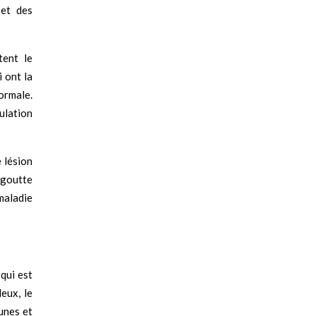
 et des
tent le
 ont la
ormale.
mulation
e lésion
 goutte
maladie
 qui est
eux, le
unes et