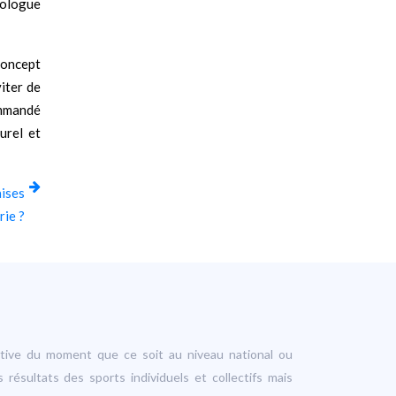
tologue
 concept
viter de
ommandé
urel et
aises
rie ?
ortive du moment que ce soit au niveau national ou
s résultats des sports individuels et collectifs mais