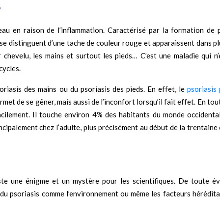
?
eau en raison de l’inflammation. Caractérisé par la formation de 
 se distinguent d’une tache de couleur rouge et apparaissent dans pl
chevelu, les mains et surtout les pieds… C’est une maladie qui n’
cycles.
soriasis des mains ou du psoriasis des pieds. En effet, le
psoriasis 
met de se gêner, mais aussi de l’inconfort lorsqu’il fait effet. En tout
acilement. Il touche environ 4% des habitants du monde occidental
ncipalement chez l’adulte, plus précisément au début de la trentaine
es
ste une énigme et un mystère pour les scientifiques. De toute év
 du psoriasis comme l’environnement ou même les facteurs hérédita