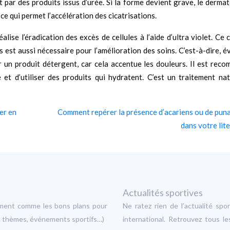
t par des produits issus d’urée. Si la forme devient grave, le derma
 qui permet l’accélération des cicatrisations.
alise l’éradication des excès de cellules à l’aide d’ultra violet. Ce
 est aussi nécessaire pour l’amélioration des soins. C’est-à-dire, é
r un produit détergent, car cela accentue les douleurs. Il est rec
et d’utiliser des produits qui hydratent. C’est un traitement nat
ier en
Comment repérer la présence d’acariens ou de pun
dans votre lite
Actualités sportives
sement comme les bons plans pour
Ne ratez rien de l’actualité sp
s à thèmes, événements sportifs…)
international. Retrouvez tous le