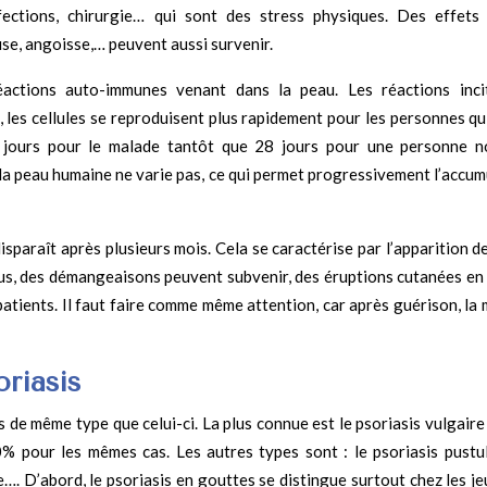
fections, chirurgie… qui sont des stress physiques. Des effets
se, angoisse,… peuvent aussi survenir.
ctions auto-immunes venant dans la peau. Les réactions inci
 les cellules se reproduisent plus rapidement pour les personnes qui
 6 jours pour le malade tantôt que 28 jours pour une personne n
e la peau humaine ne varie pas, ce qui permet progressivement l’accu
isparaît après plusieurs mois. Cela se caractérise par l’apparition d
plus, des démangeaisons peuvent subvenir, des éruptions cutanées en
atients. Il faut faire comme même attention, car après guérison, la 
oriasis
es de même type que celui-ci. La plus connue est le psoriasis vulgaire
 pour les mêmes cas. Les autres types sont : le psoriasis pustul
…. D’abord, le psoriasis en gouttes se distingue surtout chez les je