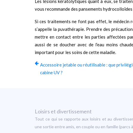
Les lésions kératolytiques quant à eux, se traiten
vous recommande des pansements hydrocolloïdes ce
Si ces traitements ne font pas effet, le médecin ré
s’appelle la puvathérapie. Prendre des précautions
mettre en contact entre les parties affectées pa
aussi de se doucher avec de l’eau moins chaude 
important pour les soins de cette maladie.
Accessoire jetable ou réutilisable : que privilég
cabine UV ?
Loisirs et divertissement
Tout ce qui se rapporte aux loisirs et au divertis
une sortie entre amis, en couple ou en famille (parc