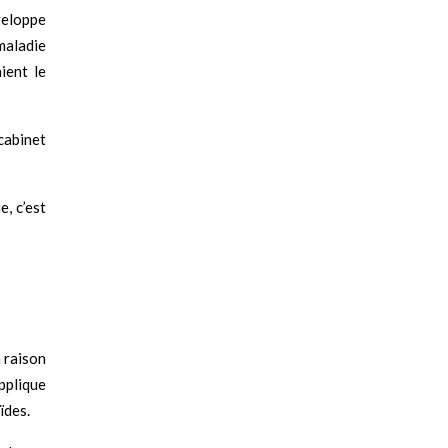
veloppe
maladie
ient le
 cabinet
e, c’est
n raison
applique
ïdes.