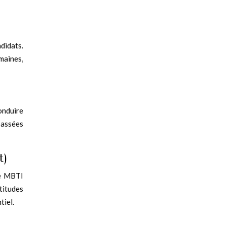
didats.
maines,
onduire
passées
t)
le MBTI
titudes
tiel.