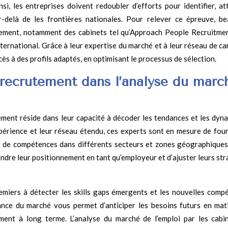
, les entreprises doivent redoubler d’efforts pour identifier, att
ar-delà de les frontières nationales. Pour relever ce épreuve, b
utement, notamment des cabinets tel qu’Approach People Recruitmen
nternational. Grâce à leur expertise du marché et à leur réseau de c
accès à des profils adaptés, en optimisant le processus de sélection.
 recrutement dans l’analyse du marc
tement réside dans leur capacité à décoder les tendances et les dyn
périence et leur réseau étendu, ces experts sont en mesure de four
de de compétences dans différents secteurs et zones géographiques
dre leur positionnement en tant qu’employeur et d’ajuster leurs str
emiers à détecter les skills gaps émergents et les nouvelles comp
ance du marché vous permet d’anticiper les besoins futurs en mat
ement à long terme. L’analyse du marché de l’emploi par les cabi