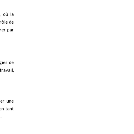
, où la
 rôle de
rer par
gies de
ravail,
ler une
en tant
.