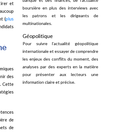
banque et des finances, de l’actualité
irer et
boursière en plus des interviews avec
eaucoup
les patrons et les dirigeants de
t (
plus
multinationales.
andidats
Géopolitique
Pour suivre l’actualité géopolitique
hé
internationale et essayer de comprendre
les enjeux des conflits du moment, des
analyses par des experts en la matière
amiques
pour présenter aux lecteurs une
nir des
information claire et précise.
. Cette
atégies
étences
ière de
nets de