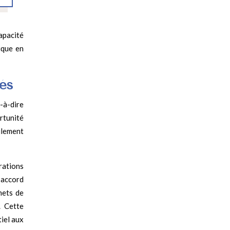
capacité
ique en
és
t-à-dire
rtunité
ilement
rations
 accord
nets de
. Cette
tiel aux