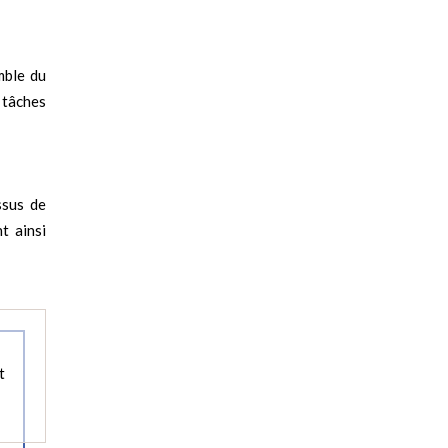
mble du
 tâches
ssus de
t ainsi
t