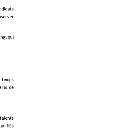
ndidats
observer
ing, qui
e temps
ains de
talents
alifiés