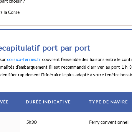
part choisir ?
rs la Corse
écapitulatif port par port
 sur
corsica-ferries.fr
, couvrent l’ensemble des liaisons entre le cont
rmalités d’embarquement (il est recommandé d’arriver au port 1 h 3
dentifier rapidement l’itinéraire le plus adapté à votre fenêtre horai
VÉE
DURÉE INDICATIVE
TYPE DE NAVIRE
5h30
Ferry conventionnel