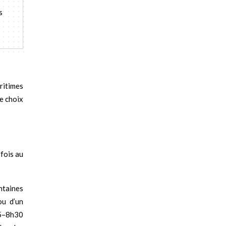
s
ritimes
Le choix
rfois au
entaines
ou d’un
45–8h30