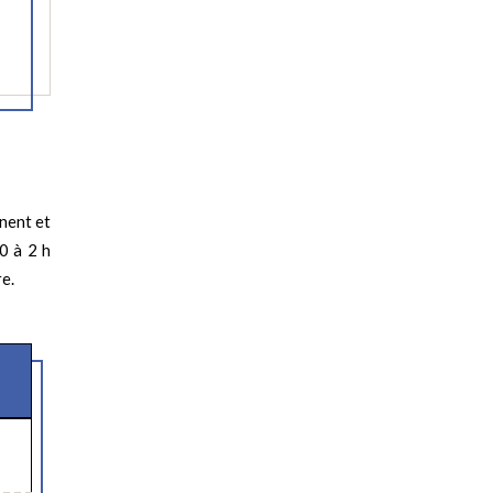
inent et
0 à 2 h
re.