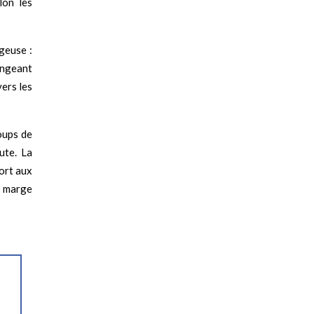
lon les
geuse :
longeant
vers les
oups de
ute. La
ort aux
e marge