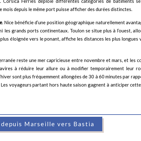
. Corsica Ferries déploie différentes catégories de bâtiments se
e mois depuis le même port puisse afficher des durées distinctes.
le
. Nice bénéficie d’une position géographique naturellement avanta
mi les grands ports continentaux. Toulon se situe plus à l’ouest, al
lus éloignée vers le ponant, affiche les distances les plus longues 
erranée reste une mer capricieuse entre novembre et mars, et les c
avires à réduire leur allure ou à modifier temporairement leur ro
’hiver sont plus fréquemment allongées de 30 à 60 minutes par rapp
s. Les voyageurs partant hors haute saison gagnent à anticiper cett
 depuis Marseille vers Bastia