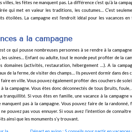
 villes, les fêtes ne manquent pas. La différence c’est qu’à la campa
irée qui met en valeur les traditions, les coutumes… C’est seuleme
s étoilées. La campagne est l’endroit idéal pour les vacances en f
cances à la campagne
’est ce qui pousse nombreuses personnes à se rendre à la campagne. 
es, les usines… Enfant ou adulte, tout le monde peut profiter de la c
s domaines (activités, restauration, hébergement …). A la campag
maux de la ferme, de visiter des champs… Ils peuvent dormir dans des
s faire en ville. Vous pouvez également profiter des couchers de solei
 à la campagne. Vous êtes donc déconnectés de tous (bruits, foule, …
a tranquillité. Si vous êtes en famille, une vacance à la campagne 
ne manquent pas à la campagne. Vous pouvez faire de la randonné, f
s ne pouvez pas vous ennuyer. Si vous avez l’intention de connaître
its ainsi que les monuments s’y trouvant.
ur la
Départ en avion : 5 conseils pour partir en vacances