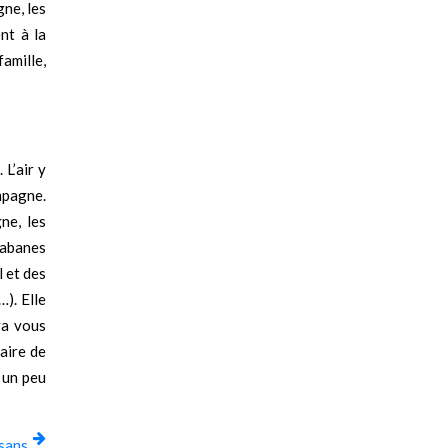
gne, les
nt à la
amille,
L’air y
ampagne.
ne, les
 cabanes
l et des
). Elle
va vous
aire de
 un peu
 sans