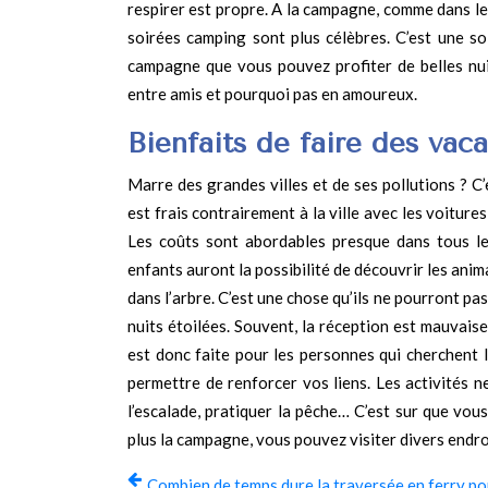
respirer est propre. A la campagne, comme dans les
soirées camping sont plus célèbres. C’est une so
campagne que vous pouvez profiter de belles nuit
entre amis et pourquoi pas en amoureux.
Bienfaits de faire des va
Marre des grandes villes et de ses pollutions ? C
est frais contrairement à la ville avec les voitur
Les coûts sont abordables presque dans tous le
enfants auront la possibilité de découvrir les ani
dans l’arbre. C’est une chose qu’ils ne pourront pa
nuits étoilées. Souvent, la réception est mauvaise
est donc faite pour les personnes qui cherchent l
permettre de renforcer vos liens. Les activités 
l’escalade, pratiquer la pêche… C’est sur que vou
plus la campagne, vous pouvez visiter divers endro
Combien de temps dure la traversée en ferry po