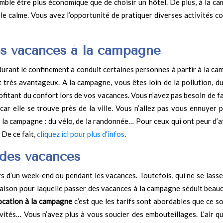
mble être plus économique que de choisir un hôtel. De plus, à la c
le calme. Vous avez l’opportunité de pratiquer diverses activités c
es vacances à la campagne
urant le confinement a conduit certaines personnes à partir à la ca
 très avantageux. A la campagne, vous êtes loin de la pollution, du
itant du confort lors de vos vacances. Vous n’avez pas besoin de fa
ar elle se trouve près de la ville. Vous n’allez pas vous ennuyer pu
à la campagne : du vélo, de la randonnée… Pour ceux qui ont peur d’a
 De ce fait,
cliquez ici pour plus d’infos
.
des vacances
lors d’un week-end ou pendant les vacances. Toutefois, qui ne se lass
a raison pour laquelle passer des vacances à la campagne séduit beau
ocation à la campagne
c’est que les tarifs sont abordables que ce so
ivités… Vous n’avez plus à vous soucier des embouteillages. L’air q